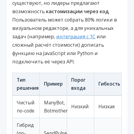
существуют, но лидеры предлагают
возможность
кастомизации через код
.
Пользователь может собрать 80% логики в
визуальном редакторе, а для уникальных
задач (например,
интеграция с 1С
или
сложный расчёт стоимости) дописать
функцию на JavaScript или Python и
подключить её через API.
Тип
Порог
Пример
Гибкость
решения
входа
Чистый
ManyBot,
Низкий
Низкая
no-code
Botmother
Гибрид
(no-
SendPulse,