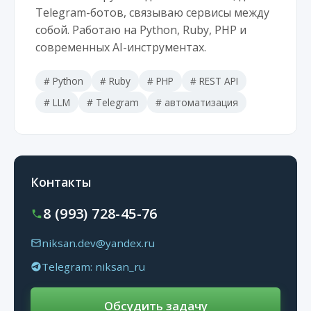
Telegram-ботов, связываю сервисы между
собой. Работаю на Python, Ruby, PHP и
современных AI-инструментах.
# Python
# Ruby
# PHP
# REST API
# LLM
# Telegram
# автоматизация
Контакты
8 (993) 728-45-76
niksan.dev@yandex.ru
Telegram: niksan_ru
Обсудить задачу