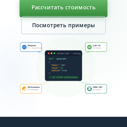
Рассчитать стоимость
Посмотреть примеры
Telegram
LLM / AI
бот / уведомления
интеграции
content-bot • running
POST
/generate
{
"topic":
"seo",
"count":
10,
"publish":
true
}
✓ 10 статей опубликовано
SEO-контент
CRM / API
автогенерация
интеграции