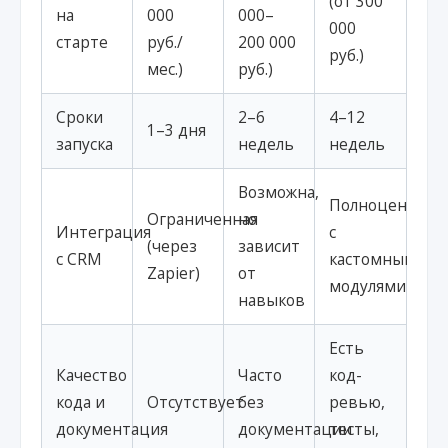
(от 300
на
000
000–
000
старте
руб./
200 000
руб.)
мес.)
руб.)
Сроки
2–6
4–12
1–3 дня
запуска
недель
недель
Возможна,
Полноценная,
Ограниченная
но
Интеграция
с
(через
зависит
с CRM
кастомными
Zapier)
от
модулями
навыков
Есть
Качество
Часто
код-
кода и
Отсутствует
без
ревью,
документация
документации
тесты,