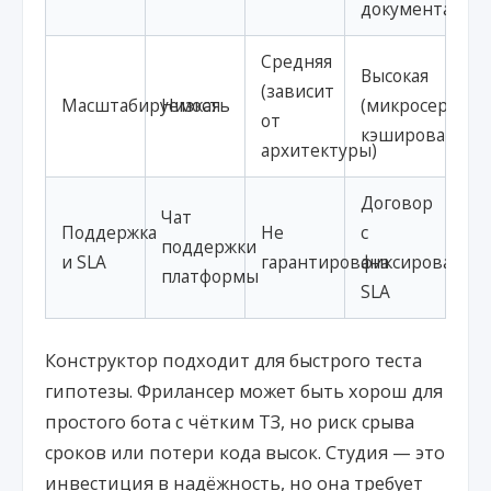
документация
Средняя
Высокая
(зависит
Масштабируемость
Низкая
(микросервисы
от
кэширование)
архитектуры)
Договор
Чат
Поддержка
Не
с
поддержки
и SLA
гарантирована
фиксированны
платформы
SLA
Конструктор подходит для быстрого теста
гипотезы. Фрилансер может быть хорош для
простого бота с чётким ТЗ, но риск срыва
сроков или потери кода высок. Студия — это
инвестиция в надёжность, но она требует