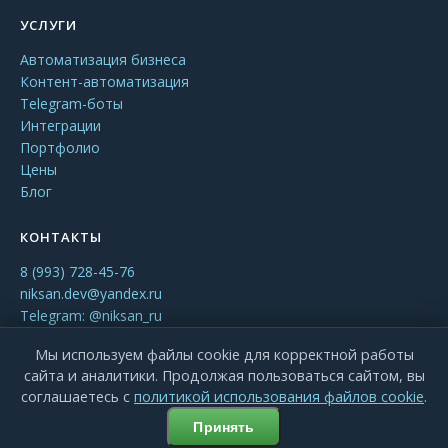
УСЛУГИ
Автоматизация бизнеса
Контент-автоматизация
Telegram-боты
Интеграции
Портфолио
Цены
Блог
КОНТАКТЫ
8 (993) 728-45-76
niksan.dev@yandex.ru
Telegram: @niksan_ru
Мы используем файлы cookie для корректной работы
сайта и аналитики. Продолжая пользоваться сайтом, вы
© NikSan, 2026 — AI автоматизация и решения для бизнеса
соглашаетесь с
политикой использования файлов cookie
.
Политика конфиденциальности
Принять
Политика использования файлов cookie